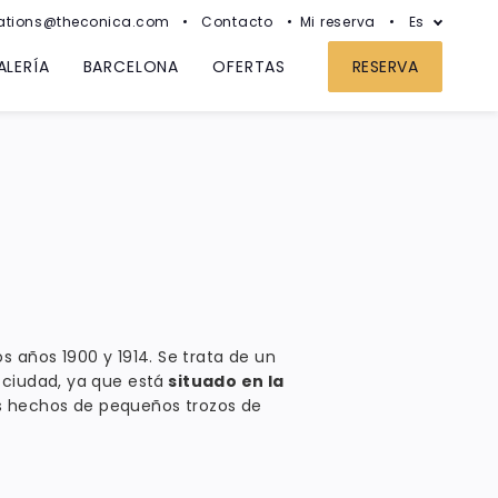
ations@theconica.com
Contacto
Mi reserva
Es
ALERÍA
BARCELONA
OFERTAS
RESERVA
s años 1900 y 1914. Se trata de un
 ciudad, ya que está
situado en la
cos hechos de pequeños trozos de