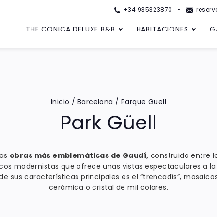
+34 935323870
reserv
THE CONICA DELUXE B&B
HABITACIONES
G
Inicio
/
Barcelona
/
Parque Güell
Park Güell
ras
obras más emblemáticas de Gaudí,
construido entre lo
cos modernistas que ofrece unas vistas espectaculares a la
 de sus características principales es el “trencadís”, mosai
cerámica o cristal de mil colores.