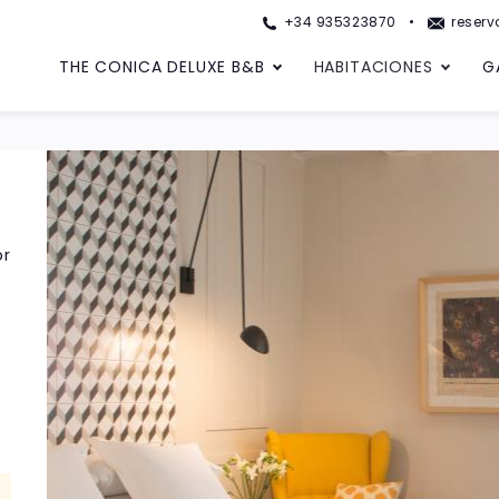
+34 935323870
reserv
THE CONICA DELUXE B&B
HABITACIONES
G
or
O