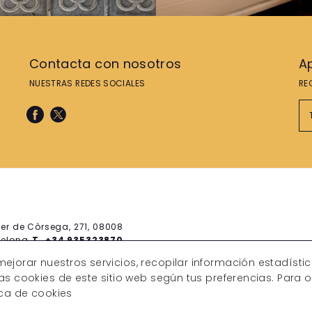
Contacta con nosotros
A
NUESTRAS REDES SOCIALES
RE
er de Còrsega, 271, 08008
celona
T. +34 935323870
ervations@theconica.com
ejorar nuestros servicios, recopilar información estadíst
las cookies de este sitio web según tus preferencias. Para
ica de cookies