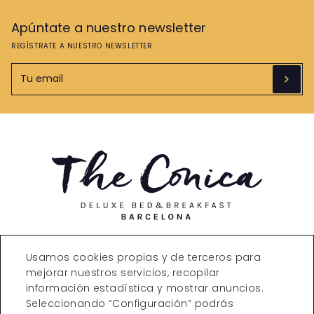
Apúntate a nuestro newsletter
REGÍSTRATE A NUESTRO NEWSLETTER
Carrer de Còrsega, 271,
Usamos cookies propias y de terceros para
08008 Barcelona
mejorar nuestros servicios, recopilar
T. +34 935323870
reservations@theconica.co
información estadística y mostrar anuncios.
m
Seleccionando “Configuración” podrás