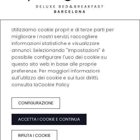
Carrer de Còrsega, 271,
Utilizziamo cookie propri e di terze parti per
08008 Barcelona
migliorare i nostri servizi, raccogliere
T. +34 935323870
reservations@theconica.co
informazioni statistiche e visualizzare
m
annunci. Selezionando "Impostazioni" è
possibile configurare l'uso dei cookie su
VISITIA TAMBÉ
questo sito web in base alle proprie
preferenze. Per maggiori informazioni
sull'utilizzo dei cookie e sui tuoi diritti,
consulta laCookie Policy
NEWSLETTER
CONTATTO
CONDIZIONI DI PRENOTAZIONE
CONFIGURAZIONE
AVVISO LEGALE
TUTELA DELLA PRIVACY
ACCETTA I COOKIE E CONTINUA
POLITICA SUI COOKIE
RIFIUTA I COOKIE
Developed by
GNA HOTEL SOLUTIONS