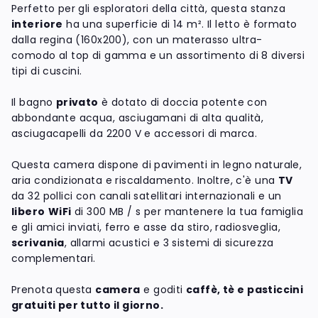
Perfetto per gli esploratori della città, questa stanza
interiore
ha una superficie di 14 m². Il letto è formato
dalla regina (160x200), con un materasso ultra-
comodo al top di gamma e un assortimento di 8 diversi
tipi di cuscini.
Il bagno
privato
è dotato di doccia potente con
abbondante acqua, asciugamani di alta qualità,
asciugacapelli da 2200 V e accessori di marca.
Questa camera dispone di pavimenti in legno naturale,
aria condizionata e riscaldamento. Inoltre, c'è una
TV
da 32 pollici con canali satellitari internazionali e un
libero
WiFi
di 300 MB / s per mantenere la tua famiglia
e gli amici inviati, ferro e asse da stiro, radiosveglia,
scrivania
, allarmi acustici e 3 sistemi di sicurezza
complementari.
Prenota questa
camera
e goditi
caffè, tè e pasticcini
gratuiti per tutto il giorno.