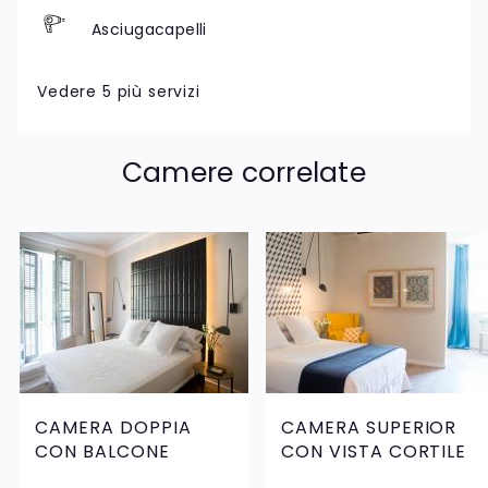
Asciugacapelli
Asciugamani
Vedere 5 più servizi
Articoli di cortesia
Camere correlate
Caraffa elettrica
Ferro da stiro a vapore
Radio
CAMERA DOPPIA
CAMERA SUPERIOR
CON BALCONE
CON VISTA CORTILE