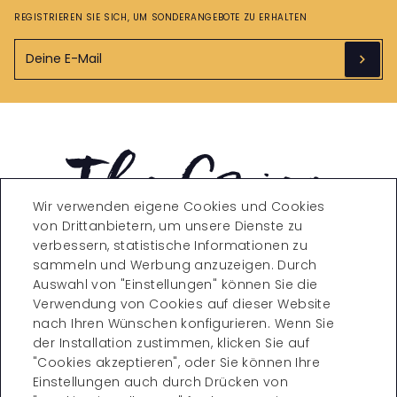
REGISTRIEREN SIE SICH, UM SONDERANGEBOTE ZU ERHALTEN
Wir verwenden eigene Cookies und Cookies
von Drittanbietern, um unsere Dienste zu
verbessern, statistische Informationen zu
sammeln und Werbung anzuzeigen. Durch
Carrer de Còrsega, 271,
Auswahl von "Einstellungen" können Sie die
08008 Barcelona
Verwendung von Cookies auf dieser Website
T. +34 935323870
reservations@theconica.co
nach Ihren Wünschen konfigurieren. Wenn Sie
m
der Installation zustimmen, klicken Sie auf
"Cookies akzeptieren", oder Sie können Ihre
VISITIA TAMBÉ
Einstellungen auch durch Drücken von