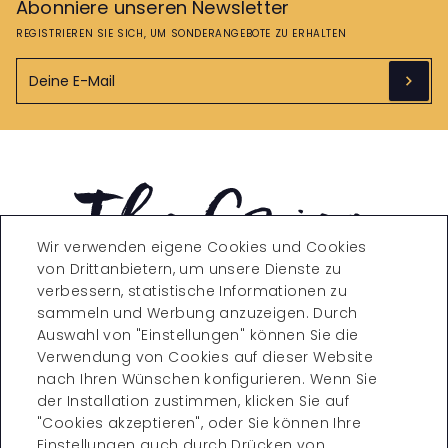
Abonniere unseren Newsletter
REGISTRIEREN SIE SICH, UM SONDERANGEBOTE ZU ERHALTEN
Wir verwenden eigene Cookies und Cookies
von Drittanbietern, um unsere Dienste zu
verbessern, statistische Informationen zu
sammeln und Werbung anzuzeigen. Durch
Carrer de Còrsega, 271,
Auswahl von "Einstellungen" können Sie die
08008 Barcelona
Verwendung von Cookies auf dieser Website
T. +34 935323870
reservations@theconica.co
nach Ihren Wünschen konfigurieren. Wenn Sie
m
der Installation zustimmen, klicken Sie auf
"Cookies akzeptieren", oder Sie können Ihre
VISITIA TAMBÉ
Einstellungen auch durch Drücken von