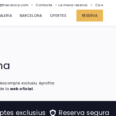
s@theconica.com
Contacte
La meva reserva
Ca
ALERIA
BARCELONA
OFERTES
RESERVA
na
escompte exclusiu. Aprofita
 de la
web oficial
.
tes exclusius
Reserva segura