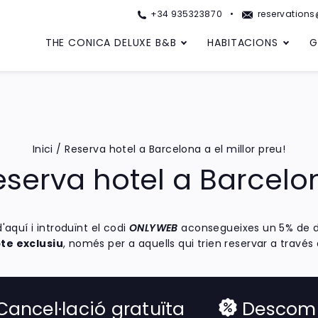
+34 935323870
reservation
THE CONICA DELUXE B&B
HABITACIONS
G
Inici
/
Reserva hotel a Barcelona a el millor preu!
eserva hotel a Barcelo
aquí i introduïnt el codi
ONLYWEB
aconsegueixes un 5% de d
e exclusiu
, només per a aquells qui trien reservar a través
Cancel·lació gratuïta
Descomp