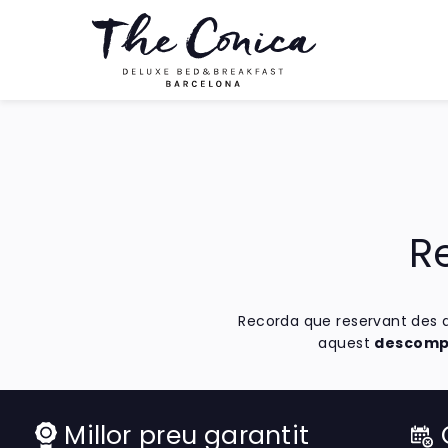
R
Recorda que reservant des d'
aquest
descompt
Millor preu garantit